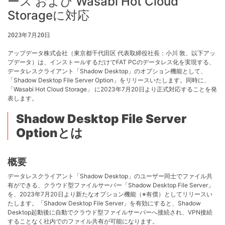
ース および Wasabi Hot Cloud
Storageに対応
2023年7月20日
アップデータ株式会社（東京都千代田区 代表取締役社長：小川 敦、以下アッ
プデータ）は、インストールするだけでFAT PCのデータレス化を実現する、
データレスクライアント「Shadow Desktop」のオプション機能として、
「Shadow Desktop File Server Option」をリリースいたします。同時に、
「Wasabi Hot Cloud Storage」 に2023年7月20日より正式対応することを発
表します。
Shadow Desktop File Server
Option
とは
概要
データレスクライアント「Shadow
Desktop」
のユーザー同士でファイル共
有ができる、クラウド型ファイルサーバー「
Shadow Desktop File Server
」
を、
2023年7月20日より
新たなオプション機能（※有償）としてリリースい
たします。「
Shadow Desktop File Server
」を有効にすると、
Shadow
Desktop起動後に
自動でクラウド型ファイルサーバーへ接続され、
VPN
接続
することなく社内でのファイル共有が可能になります。