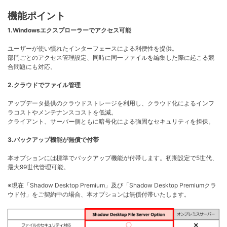
機能ポイント
1.Windowsエクスプローラ
ーでアクセス可能
ユーザーが使い慣れたインターフェースによる利便性を提供。
部門ごとのアクセス管理設定、同時に同一ファイルを編集した際に起こる競
合問題にも対応。
2.クラウドでファイル管理
アップデータ提供のクラウドストレージを利用し、クラウド化によるインフ
ラコストやメンテナンスコストを低減。
クライアント、サーバー側ともに暗号化による強固なセキュリティを担保。
3.バックアップ機能が無償で付帯
本オプションには標準でバックアップ機能が付帯します。初期設定で
5世代、
最大99世代管理可能
。
※現在「Shadow
Desktop
Premium
」及び「Shadow
Desktop
Premiumクラ
ウド付
」をご契約中の場合、本オプションは無償付帯いたします。