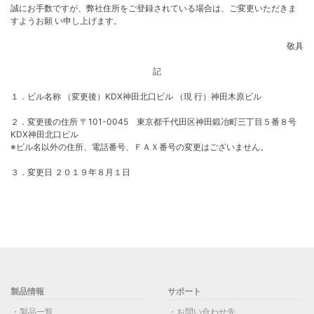
誠にお手数ですが、弊社住所をご登録されている場合は、ご変更いただきま
すようお願 い申し上げます。
敬具
記
１．ビル名称 （変更後）KDX神田北口ビル （現 行）神田木原ビル
２．変更後の住所 〒
101-0045
東京都千代田区神田鍛冶町三丁目５番８号
KDX神田北口ビル
※ビル名以外の住所、電話番号、ＦＡＸ番号の変更はございません。
３．変更日 ２０１９年８月１日
製品情報
サポート
製品一覧
お問い合わせ先