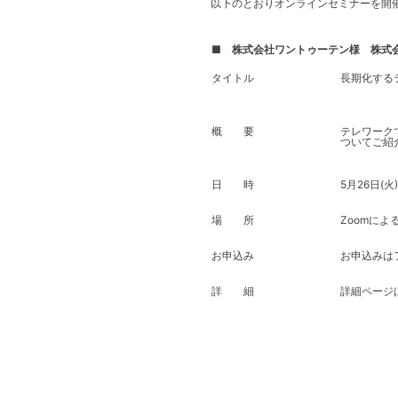
以下のとおりオンラインセミナーを開
■ 株式会社ワントゥーテン様 株式
タイトル
長期化する
概 要
テレワーク
ついてご紹
日 時
5月26日(火)
場 所
Zoomに
お申込み
お申込みは
詳 細
詳細ページ