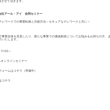
催させて頂きます。
会社アール・アイ 合同セミナー
テレワークでの事業転換と共創方法～セキュアなテレワークと共に～
で事業自体を見直したり、新たな事業での価値創造についてお悩みをお持ちの方、
介いたします。
 11:00～
よるオンラインセミナー
フォームはコチラ（準備中）
はコチラ