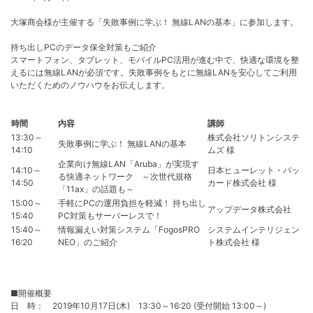
大塚商会様が主催する「失敗事例に学ぶ！ 無線LANの基本」に参加します。
持ち出しPCのデータ保全対策もご紹介
スマートフォン、タブレット、モバイルPC活用が進む中で、快適な環境を整
えるには無線LANが必須です。失敗事例をもとに無線LANを安心してご利用
いただくためのノウハウをお伝えします。
時間
内容
講師
13:30～
株式会社ソリトンシステ
失敗事例に学ぶ！ 無線LANの基本
14:10
ムズ 様
企業向け無線LAN「Aruba」が実現す
14:10～
日本ヒューレット・パッ
る快適ネットワーク ～次世代規格
14:50
カード株式会社 様
「11ax」の話題も～
15:00～
手軽にPCの運用負担を軽減！ 持ち出し
アップデータ株式会社
15:40
PC対策もサーバーレスで！
15:40～
情報漏えい対策システム「FogosPRO
システムインテリジェン
16:20
NEO」のご紹介
ト株式会社 様
■開催概要
日 時： 2019年10月17日(木) 13:30～16:20 (受付開始 13:00～)