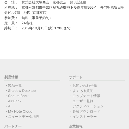
会 場： 株式会社大塚商会 京都支店 第3会議室
所在地： 京都府京都市中京区烏丸通御池下ル虎屋町566-1 井門明治安田生
命ビル7階 地図 (京都支店)
参加費： 無料（事前予約制）
定 員： 24名様
締切日： 2019年10月15日(火) 17:00まで
製品情報
サポート
製品一覧
お問い合わせ先
Shadow Desktop
よくある質問
Secure Back
アップデート情報
Air Back
ユーザー登録
AI
アクティベーション
My Note Cloud
各種ダウンロード
スイートデータ消去
インストーラー
パートナー
企業情報