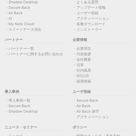
Shadow Desktop
よくある質問
Secure Back
アップデート情報
Air Back
ユーザー登録
AI
アクティベーション
My Note Cloud
各種ダウンロード
スイートデータ消去
インストーラー
パートナー
企業情報
パートナー一覧
企業理念
パートナーに関するお問い合わせ
代表挨拶
会社概要
沿革
社内風景
ISO/JIS
採用情報
導入事例
ユーザ登録
導入事例一覧
Secure Back
Secure Back
Air Back
Shadow Desktop
Air Back 保守
アクティベーション
ニュース・セミナー
ポリシー
ニュース
情報セキュリティ基本方針