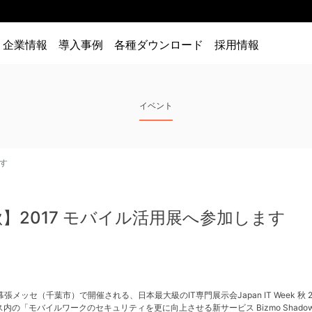
企業情報
導入事例
各種ダウンロード
採用情報
イベント
ます
ek【秋】2017 モバイル活用展へ参加します
幕張メッセ（千葉市）で開催される、日本最大級のIT専門展示会Japan IT Week 秋
の「モバイルワークのセキュリティを更に向上させる新サービス Bizmo Shadow 