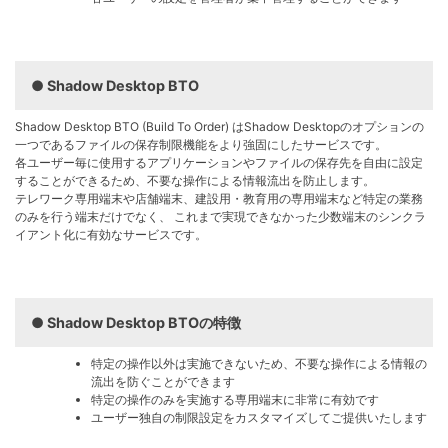
Shadow Desktop BTO
Shadow Desktop BTO (Build To Order) はShadow Desktopのオプションの
⼀つであるファイルの保存制限機能をより強固にしたサービスです。
各ユーザー毎に使⽤するアプリケーションやファイルの保存先を⾃由に設定
することができるため、不要な操作による情報流出を防⽌します。
テレワーク専⽤端末や店舗端末、建設⽤・教育⽤の専⽤端末など特定の業務
のみを⾏う端末だけでなく、 これまで実現できなかった少数端末のシンクラ
イアント化に有効なサービスです。
Shadow Desktop BTOの特徴
特定の操作以外は実施できないため、不要な操作による情報の
流出を防ぐことができます
特定の操作のみを実施する専⽤端末に⾮常に有効です
ユーザー独⾃の制限設定をカスタマイズしてご提供いたします