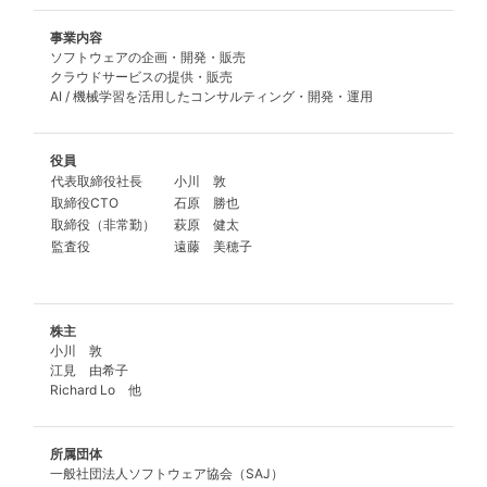
事業内容
ソフトウェアの企画・開発・販売
クラウドサービスの提供・販売
AI / 機械学習を活用したコンサルティング・開発・運用
役員
代表取締役社長
小川 敦
取締役CTO
石原 勝也
取締役（非常勤）
萩原 健太
監査役
遠藤 美穂子
株主
小川 敦
江見 由希子
Richard Lo 他
所属団体
一般社団法人ソフトウェア協会（SAJ）