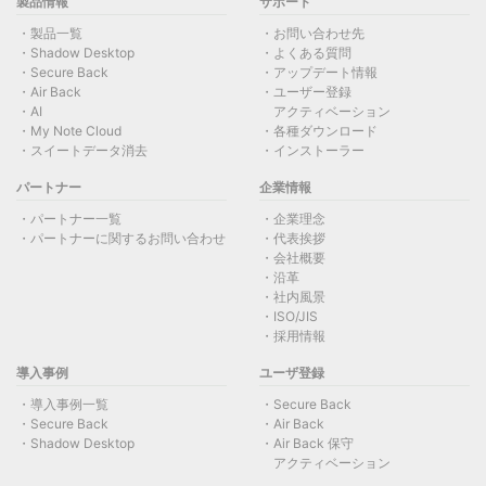
製品情報
サポート
製品一覧
お問い合わせ先
Shadow Desktop
よくある質問
Secure Back
アップデート情報
Air Back
ユーザー登録
AI
アクティベーション
My Note Cloud
各種ダウンロード
スイートデータ消去
インストーラー
パートナー
企業情報
パートナー一覧
企業理念
パートナーに関するお問い合わせ
代表挨拶
会社概要
沿革
社内風景
ISO/JIS
採用情報
導入事例
ユーザ登録
導入事例一覧
Secure Back
Secure Back
Air Back
Shadow Desktop
Air Back 保守
アクティベーション